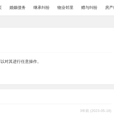
页
婚姻债务
继承纠纷
物业邻里
赠与纠纷
房产
可以对其进行任意操作。
3年前
(2023-05-18)