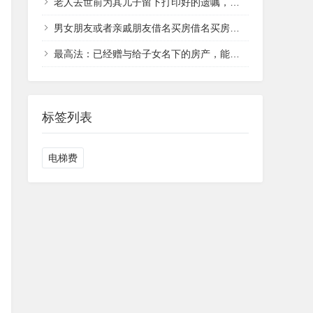
老人去世前为其儿子留下打印好的遗嘱，法院为何判决遗嘱无效？
男女朋友或者亲戚朋友借名买房借名买房可能面临哪些风险？
最高法：已经赠与给子女名下的房产，能用于偿还父母的债务吗？
标签列表
电梯费