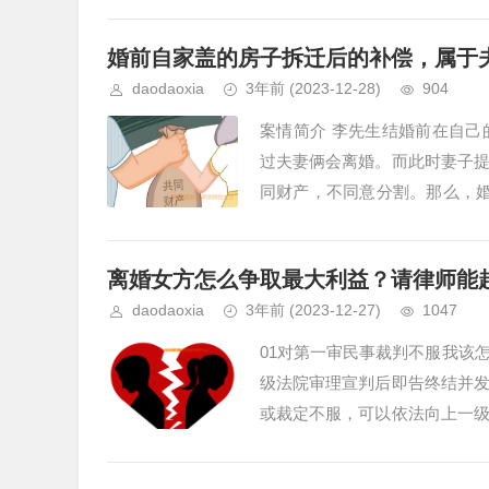
女感情破裂时法定离婚的主要事由
​婚前自家盖的房子拆迁后的补偿，属于
daodaoxia
3年前
(2023-12-28)
904
案情简介 李先生结婚前在自
过夫妻俩会离婚。而此时妻子
同财产，不同意分割。那么，婚
属于夫妻共同财产，但如果选择住
离婚女方怎么争取最大利益？请律师能
daodaoxia
3年前
(2023-12-27)
1047
01对第一审民事裁判不服我该
级法院审理宣判后即告终结并
或裁定不服，可以依法向上一
一审判决上诉期为：判决书送达之日