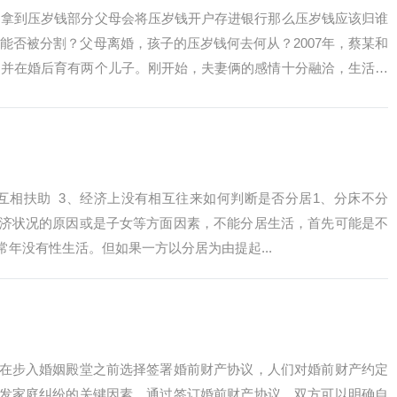
是拿到压岁钱部分父母会将压岁钱开户存进银行那么压岁钱应该归谁
能否被分割？父母离婚，孩子的压岁钱何去何从？2007年，蔡某和
，并在婚后育有两个儿子。刚开始，夫妻俩的感情十分融洽，生活过
方在孩子...
有互相扶助 3、经济上没有相互往来如何判断是否分居1、分床不分
济状况的原因或是子女等方面因素，不能分居生活，首先可能是不
年没有性生活。但如果一方以分居为由提起...
在步入婚姻殿堂之前选择签署婚前财产协议，人们对婚前财产约定
发家庭纠纷的关键因素。通过签订婚前财产协议，双方可以明确自