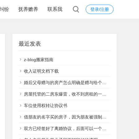
纠纷
抚养赡养
联系我
登录/注册
最近发表
z-blog搬家指南
收入证明文档下载
婚后父母赠与的房产怎么明确是赠与给个人的呢
房屋托管的二房东爆雷，收不到房租的一手原房东断水、砸锁逼我退租，我该怎么办？
车位使用权转让协议书
借朋友的名字买的房子，因为朋友被强制执行，现在怎么保住我的房子？
双方已经签好了离婚协议，后面可以一个人去办理离婚手续吗？