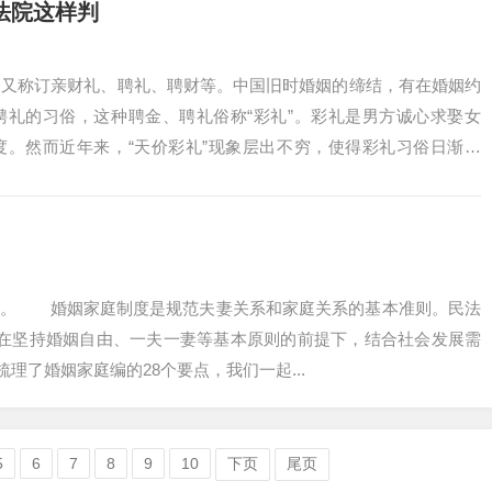
法院这样判
，又称订亲财礼、聘礼、聘财等。中国旧时婚姻的缔结，有在婚姻约
聘礼的习俗，这种聘金、聘礼俗称“彩礼”。彩礼是男方诚心求娶女
度。然而近年来，“天价彩礼”现象层出不穷，使得彩礼习俗日渐变
。天价彩礼让...
起施行。 婚姻家庭制度是规范夫妻关系和家庭关系的基本准则。民法
，在坚持婚姻自由、一夫一妻等基本原则的前提下，结合社会发展需
了婚姻家庭编的28个要点，我们一起...
5
6
7
8
9
10
下页
尾页