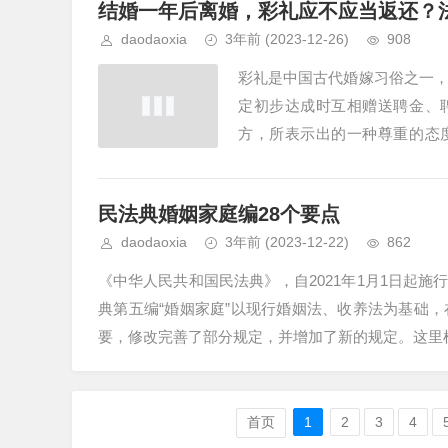
结婚一年后离婚，彩礼应不应当返还？
daodaoxia
3年前
(2023-12-26)
908
彩礼是中国古代婚嫁习俗之一
定初步达成时互相赠送聘金、
方，所表示出的一种尊重的态
味，甚至演化成不正当的攀比之风
民法典婚姻家庭编28个要点
daodaoxia
3年前
(2023-12-22)
862
《中华人民共和国民法典》，自2021年1月1日
典第五编“婚姻家庭”以现行婚姻法、收养法为基础
要，修改完善了部分规定，并增加了新的规定。这里梳理
首页
1
2
3
4