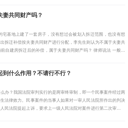
之一。当然，男...
夫妻共同财产吗？
己的宅基地上建了一套房子，没有想过会被划入拆迁范围，也没有想
提出拆迁补偿按夫妻共同财产进行分配，李先生则认为不属于夫妻共
前自建房拆迁后的补偿，属于夫妻共同财产吗？ 律师说法 一般不
房安置且面...
起到什么作用？不请行不行？
怎么办？我国法院审判实行的是两审终审制，即一个民事案件经过两
发生法律效力。民事案件的当事人如果对一审人民法院所作出的判决
级人民法院提起上诉，要求上一级人民法院对案件进行第二次审判。
起15日...