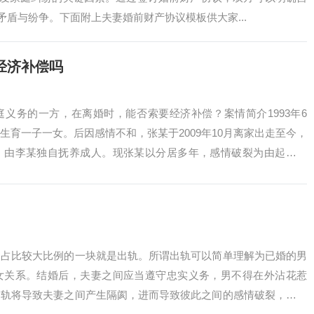
盾与纷争。下面附上夫妻婚前财产协议模板供大家...
经济补偿吗
义务的一方，在离婚时，能否索要经济补偿？案情简介1993年6
生育一子一女。后因感情不和，张某于2009年10月离家出走至今，
，由李某独自抚养成人。现张某以分居多年，感情破裂为由起诉离
年来张...
中占比较大比例的一块就是出轨。所谓出轨可以简单理解为已婚的男
女关系。结婚后，夫妻之间应当遵守忠实义务，男不得在外沾花惹
出轨将导致夫妻之间产生隔阂，进而导致彼此之间的感情破裂，而男