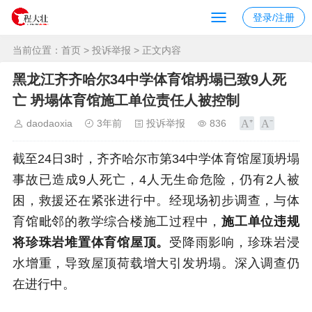
登录/注册
当前位置：
首页
>
投诉举报
> 正文内容
黑龙江齐齐哈尔34中学体育馆坍塌已致9人死
亡 坍塌体育馆施工单位责任人被控制
daodaoxia
3年前
投诉举报
836
截至24日3时，齐齐哈尔市第34中学体育馆屋顶坍塌
事故已造成9人死亡，4人无生命危险，仍有2人被
困，救援还在紧张进行中。经现场初步调查，与体
育馆毗邻的教学综合楼施工过程中，
施工单位违规
将珍珠岩堆置体育馆屋顶。
受降雨影响，珍珠岩浸
水增重，导致屋顶荷载增大引发坍塌。深入调查仍
在进行中。