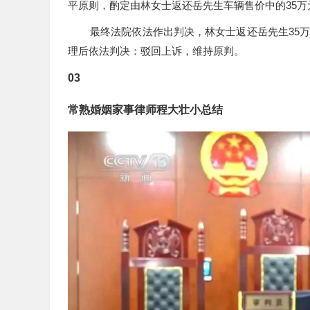
（图
最高人民法院关于适用《中华人民共和国民法典
的彩礼的，如果查明属于以下情形，人民法院应当予
手续但确未共同生活的；三婚前给付并导致给付人生
庭审现场，被告代理人出示证据证明被告在购买
案涉的宝马牌汽车系经双方合意后购买，汽车属
双方未能缔结婚姻关系的情况下，双方应对车辆的折
因双方均不申请对案涉宝马牌车辆的现状进行鉴
平原则，酌定由林女士返还岳先生车辆售价中的35万