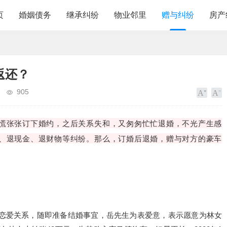
页
婚姻债务
继承纠纷
物业邻里
赠与纠纷
房产
返还？
905
慌张张订下婚约，之后关系失和，又匆匆忙忙退婚，不光产生感
、退现金、退财物等纠纷。那么，订婚后退婚，赠与对方的豪车
确定恋爱关系，随即准备结婚事宜，岳先生为表爱意，表示愿意为林女