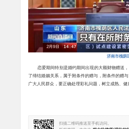
最终法院依法作出判决，林女士返还岳先生35
理后依法判决：驳回上诉，维持原判。
03
常熟婚姻家事律师程大壮小总结