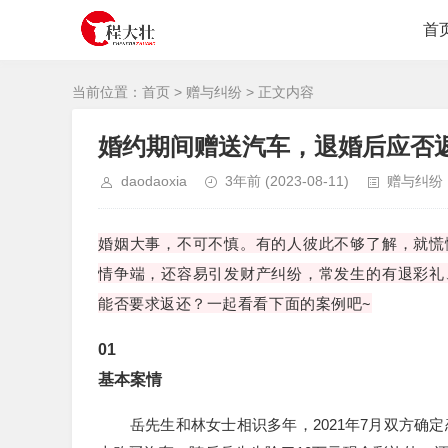
首
当前位置：
首页
>
赠与纠纷
> 正文内容
婚约期间赠送汽车，退婚后应否
daodaoxia
3年前
(2023-08-11)
赠与纠纷
婚姻大事，不可不慎。有的人彼此不够了解，就慌
情争端，还容易引发财产纠纷，常发生的有退彩礼
能否要求返还？一起看看下面的案例吧~
0
1
基本案情
岳先生和林女士相识多年，2021年7月双方