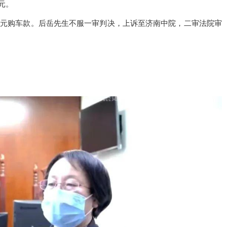
片来源于央视新闻）
》婚姻家庭编的解释一第五条规定：当事人请求返还按照习俗给付
以支持：一、双方未办理结婚登记手续的；二、双方办理结婚登记
活困难的。
汽车时也支付了部分购车款，所以不能将48万元全部退还给原告。
于消费品存在较大的折旧损失，且林女士也支付了部分购车款，在
旧损失承担共同责任。
定，结合车辆购买价格、双方出资情况、车辆折旧等情况，根据公
元。