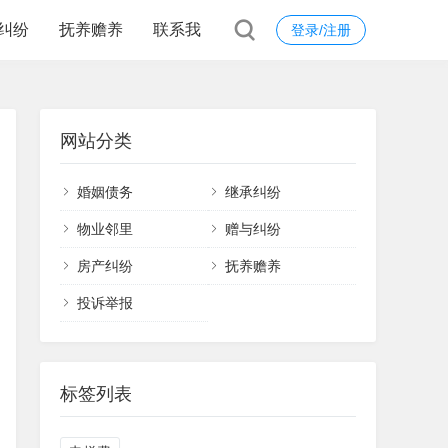
纠纷
抚养赡养
联系我
登录/注册
网站分类
婚姻债务
继承纠纷
物业邻里
赠与纠纷
房产纠纷
抚养赡养
投诉举报
标签列表