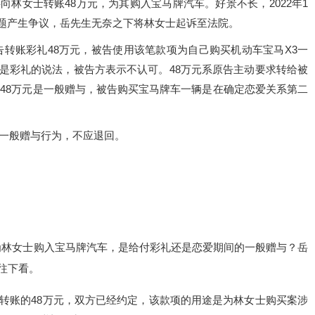
向林女士转账48万元，为其购入宝马牌汽车。好景不长，2022年1
题产生争议，岳先生无奈之下将林女士起诉至法院。
被告转账彩礼48万元，被告使用该笔款项为自己购买机动车宝马X3一
元是彩礼的说法，被告方表示不认可。48万元系原告主动要求转给被
认48万元是一般赠与，被告购买宝马牌车一辆是在确定恋爱关系第二
的一般赠与行为，不应退回。
为林女士购入宝马牌汽车，是给付彩礼还是恋爱期间的一般赠与？岳
往下看。
转账的48万元，双方已经约定，该款项的用途是为林女士购买案涉