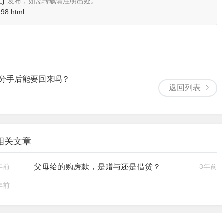
区法院民三庭副庭长
岑玉洁
如高档汽车、大额转账、名贵物品等，如果当事人的真实意图是为
只有所附条件成就才生效，否则不发生法律效力。此类案件也启示
康的婚姻观念。
)
发布，如需转载请注明出处。