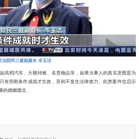
万元购车款。后岳先生不服一审判决，上诉至济南中院，二审法院审