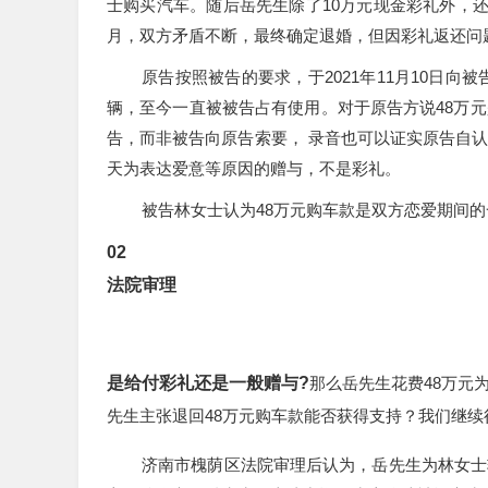
士购买汽车。随后岳先生除了10万元现金彩礼外，还
月，双方矛盾不断，最终确定退婚，但因彩礼返还问
原告按照被告的要求，于2021年11月10日向
辆，至今一直被被告占有使用。对于原告方说48万
告，而非被告向原告索要， 录音也可以证实原告自
天为表达爱意等原因的赠与，不是彩礼。
被告林女士认为48万元购车款是双方恋爱期间
0
2
法院审理
是给付彩礼还是一般赠与?
那么岳先生花费48万元
先生主张退回48万元购车款能否获得支持？我们继续
济南市槐荫区法院审理后认为，岳先生为林女士