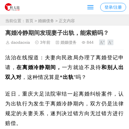
登录/注册
当前位置：
首页
>
婚姻债务
> 正文内容
离婚冷静期间发现妻子出轨，能索赔吗？
daodaoxia
3年前
婚姻债务
844
法治在线报道：夫妻向民政局办理了离婚登记申
请，
在离婚冷静期间，
一方就迫不及待
和别人出
双入对
，这种情况算是
“出轨
”吗？
近日，重庆大足法院审结一起离婚纠纷案件，认
为出轨行为发生于离婚冷静期内，双方仍是法律
规定的夫妻关系，遂判决过错方向无过错方进行
赔偿。