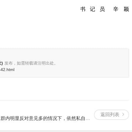
书 记 员 辛 颖
)
发布，如需转载请注明出处。
442.html
返回列表
多的情况下，依然私自决定安装。假如你是业主，该怎么办?