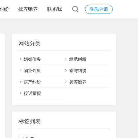
纠纷
抚养赡养
联系我
登录/注册
网站分类
婚姻债务
继承纠纷
物业邻里
赠与纠纷
房产纠纷
抚养赡养
投诉举报
标签列表