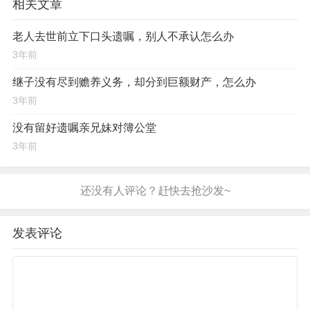
相关文章
老人去世前立下口头遗嘱，别人不承认怎么办
3年前
继子没有尽到赡养义务，却分到巨额财产，怎么办
3年前
没有留好遗嘱亲兄妹对簿公堂
3年前
发表评论