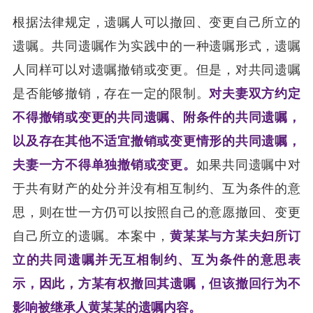
根据法律规定，遗嘱人可以撤回、变更自己所立的
遗嘱。共同遗嘱作为实践中的一种遗嘱形式，遗嘱
人同样可以对遗嘱撤销或变更。但是，对共同遗嘱
是否能够撤销，存在一定的限制。
对夫妻双方约定
不得撤销或变更的共同遗嘱、附条件的共同遗嘱，
以及存在其他不适宜撤销或变更情形的共同遗嘱，
夫妻一方不得单独撤销或变更。
如果共同遗嘱中对
于共有财产的处分并没有相互制约、互为条件的意
思，则在世一方仍可以按照自己的意愿撤回、变更
自己所立的遗嘱。本案中，
黄某某与方某夫妇所订
立的共同遗嘱并无互相制约、互为条件的意思表
示，因此，方某有权撤回其遗嘱，但该撤回行为不
影响被继承人黄某某的遗嘱内容。