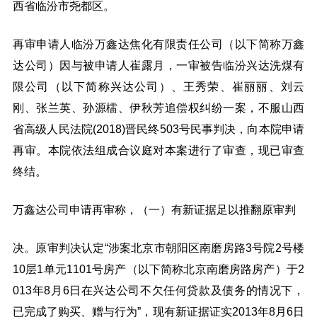
西省临汾市尧都区。
再审申请人临汾万鑫达焦化有限责任公司（以下简称万鑫
达公司）因与被申请人崔露月，一审被告临汾兴达洗煤有
限公司（以下简称兴达公司）、王秀荣、崔丽丽、刘云
刚、张兰英、孙源檑、伊秋芳追偿权纠纷一案，不服山西
省高级人民法院(2018)晋民终503号民事判决，向本院申请
再审。本院依法组成合议庭对本案进行了审查，现已审查
终结。
万鑫达公司申请再审称，（一）有新证据足以推翻原审判
决。原审判决认定“涉案北京市朝阳区南磨房路3号院2号楼
10层1单元1101号房产（以下简称北京南磨房路房产）于2
013年8月6日在兴达公司不欠任何贷款及债务的情况下，
已完成了购买、赠与行为”，现有新证据证实2013年8月6日