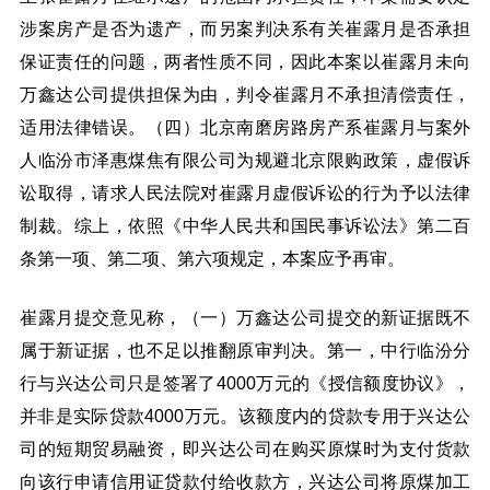
涉案房产是否为遗产，而另案判决系有关崔露月是否承担
保证责任的问题，两者性质不同，因此本案以崔露月未向
万鑫达公司提供担保为由，判令崔露月不承担清偿责任，
适用法律错误。（四）北京南磨房路房产系崔露月与案外
人临汾市泽惠煤焦有限公司为规避北京限购政策，虚假诉
讼取得，请求人民法院对崔露月虚假诉讼的行为予以法律
制裁。综上，依照《中华人民共和国民事诉讼法》第二百
条第一项、第二项、第六项规定，本案应予再审。
崔露月提交意见称，（一）万鑫达公司提交的新证据既不
属于新证据，也不足以推翻原审判决。第一，中行临汾分
行与兴达公司只是签署了4000万元的《授信额度协议》，
并非是实际贷款4000万元。该额度内的贷款专用于兴达公
司的短期贸易融资，即兴达公司在购买原煤时为支付货款
向该行申请信用证贷款付给收款方，兴达公司将原煤加工