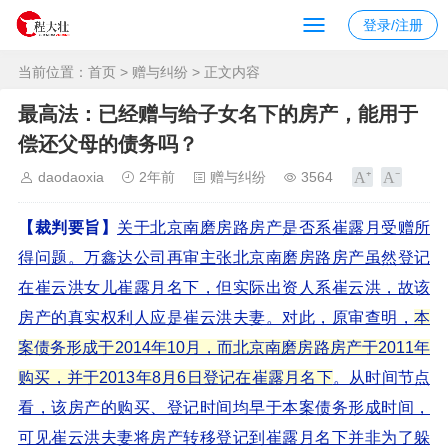
登录/注册
当前位置：
首页
>
赠与纠纷
> 正文内容
最高法：已经赠与给子女名下的房产，能用于
偿还父母的债务吗？
daodaoxia
2年前
赠与纠纷
3564
【裁判要旨】
关于北京南磨房路房产是否系崔露月受赠所
得问题。万鑫达公司再审主张北京南磨房路房产虽然登记
在崔云洪女儿崔露月名下，但实际出资人系崔云洪，故该
房产的真实权利人应是崔云洪夫妻。对此，原审查明，
本
案债务形成于2014年10月，而北京南磨房路房产于2011年
购买，并于2013年8月6日登记在崔露月名下
。从时间节点
看，该房产的购买、登记时间均早于本案债务形成时间，
可见崔云洪夫妻将房产转移登记到崔露月名下并非为了躲