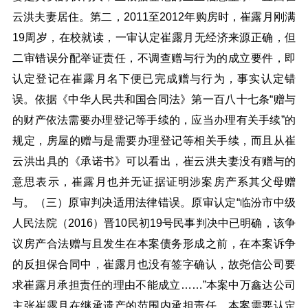
云洪夫妻居住。第二，2011至2012年购房时，崔露月刚满
19周岁，在校就读，一审认定崔露月无经济来源正确，但
二审错误分配举证责任，不调查赠与行为的成立要件，即
认定登记在崔露月名下便已完成赠与行为，事实认定错
误。依据《中华人民共和国合同法》第一百八十七条“赠与
的财产依法需要办理登记等手续的，应当办理有关手续”的
规定，房屋的赠与是需要办理登记等相关手续，而且从崔
云洪出具的《承诺书》可以看出，崔云洪夫妻没有赠与的
意思表示，崔露月也并无证据证明涉案房产系其父母赠
与。（三）原审判决适用法律错误。原审认定“临汾市中级
人民法院（2016）晋10民初19号民事判决中已明确，该争
议房产合法赠与且发生在本案债务形成之前，在本案诉争
的反担保合同中，崔露月也没有签字确认，故尧信公司要
求崔露月承担责任的理由不能成立……”本案中万鑫达公司
主张崔露月在继承遗产的范围内承担责任，本案需要认定