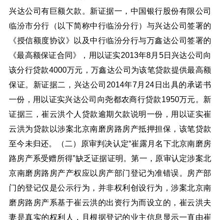
兴达公司有巨额欠款。新证据一，中国银行股份有限公司
临汾市分行（以下简称中行临汾分行）与兴达公司签署的
《授信额度协议》以及中行临汾分行与万鑫达公司签署的
《最高额保证合同》，用以证实2013年8月5日兴达公司向
该分行贷款4000万元，万鑫达公司为该笔贷款提供最高额
保证。新证据二，兴达公司2014年7月24日出具的承诺书
一份，用以证实兴达公司向尧都农商行贷款1950万元。新
证据三，崔云洪个人贷款逾期欠款说明一份，用以证实崔
云洪为贷款以涉案北京南磨房路房产抵押担保，该笔贷款
至今未归还。（二）原审判决认定“崔露月名下北京南磨房
路房产系受赠所得”缺乏证据证明。第一，原审认定涉案北
京南磨房路房产产权应以房产部门登记为准错误。房产部
门的登记仅是公示行为，并非权利创设行为，涉案北京南
磨房路房产系基于崔云洪的出资行为而设立的，崔云洪夫
妻是真实的权利人，且根据登记的业主信息显示一直由崔