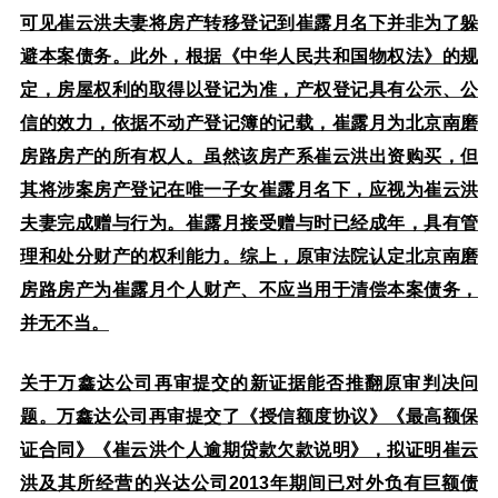
可见崔云洪夫妻将房产转移登记到崔露月名下并非为了躲
避本案债务。此外，根据《中华人民共和国物权法》的规
定，房屋权利的取得以登记为准，产权登记具有公示、公
信的效力，依据不动产登记簿的记载，崔露月为北京南磨
房路房产的所有权人。虽然该房产系崔云洪出资购买，但
其将涉案房产登记在唯一子女崔露月名下，应视为崔云洪
夫妻完成赠与行为。崔露月接受赠与时已经成年，具有管
理和处分财产的权利能力。综上，原审法院认定北京南磨
房路房产为崔露月个人财产、不应当用于清偿本案债务，
并无不当。
关于万鑫达公司再审提交的新证据能否推翻原审判决问
题。万鑫达公司再审提交了《授信额度协议》《最高额保
证合同》《崔云洪个人逾期贷款欠款说明》，拟证明崔云
洪及其所经营的兴达公司2013年期间已对外负有巨额债