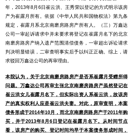
年，2013年8月6日崔云洪、王秀荣以登记的方式明示该房
产为崔露月所有。依据《中华人民共和国物权法》第九条
规定，崔露月系北京南磨房路房产所有人。（三）万鑫达
公司一审起诉请求中并未要求将登记在崔露月名下的北京
南磨房路房产纳入遗产范围清偿债务，一审超出诉讼请求
判决明显错误，二审查明事实后予以纠正正确。综上，请
求驳回万鑫达公司的再审理由。
本院认为，关于北京南磨房路房产是否系崔露月受赠所得
问题。万鑫达公司再审主张北京南磨房路房产虽然登记在
崔云洪女儿崔露月名下，但实际出资人系崔云洪，故该房
产的真实权利人应是崔云洪夫妻。对此，原审查明，本案
债务形成于2014年10月，而北京南磨房路房产于2011年购
买，并于2013年8月6日登记在崔露月名下。从时间节点
看，该房产的购买、登记时间均早于本案债务形成时间，