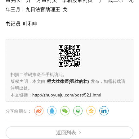
审判长 方 芳
审判员 李相波
审判员 宁 晟
二〇一九
年三月十九日
法官助理王 戈
书记员 叶和申
扫描二维码推送至手机访问。
版权声明：本文由
程大壮律师(强壮的壮)
发布，如需转载请
注明出处。
本文链接：
http://zhuoyueju.com/post/521.html
分享给朋友：
返回列表