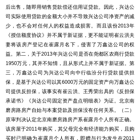
后出售，随即用销售货款偿还信用证贷款。因此，兴达公
司实际使用贷款的金额大小并不导致兴达公司净资产的减
少，也不会对任何人的权益造成损害。而且该份2013年
《授信额度协议》并不属于新证据，更不能证明崔云洪夫
妻将该房产登记在崔露月名下，侵害了万鑫达公司的权
益。第二，关于2013年兴达公司是否在尧都区农商行贷款
1950万元，其并不知情，且从形式上并不属于新证据。第
三，万鑫达公司为兴达公司向中行临汾分行贷款提供担
保，是基于兴达公司以其6000万元的固定资产向万鑫达公
司提供反担保，该事实有崔云洪、王秀荣出具的《反担保
承诺书》《兴达公司固定资产盘点明细表》为证。北京南
磨房路房产自始与本案贷款及担保没有任何关系。（二）
原审判决认定北京南磨房路房产系崔露月个人所有正确。
该房屋于2011年购买，其父母完全有经济能力购买，且购
买时已明确为崔露月个人所有，即赠与行为发生在2011