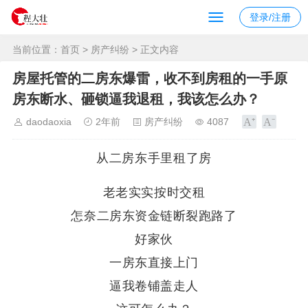
登录/注册
当前位置：
首页
>
房产纠纷
> 正文内容
房屋托管的二房东爆雷，收不到房租的一手原
房东断水、砸锁逼我退租，我该怎么办？
daodaoxia
2年前
房产纠纷
4087
从二房东手里租了房
老老实实按时交租
怎奈二房东资金链断裂跑路了
好家伙
一房东直接上门
逼我卷铺盖走人