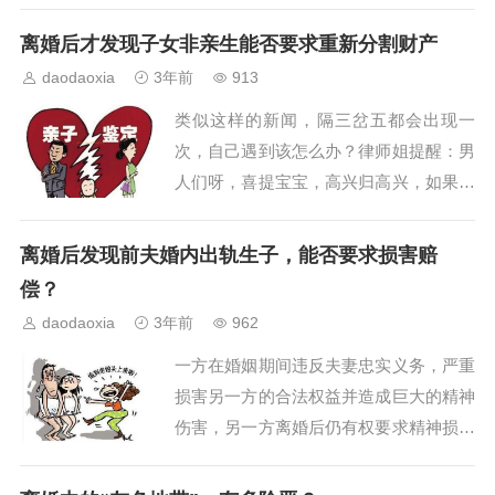
说，丈夫经常加班晚归，就算准点下班，
大部分时间都是躺在沙发上玩手机。家里
离婚后才发现子女非亲生能否要求重新分割财产
家外，几乎都是她操持：一家三口的吃穿
daodaoxia
3年前
913
用度、家里的人情来往，以及大大小小的
类似这样的新闻，隔三岔五都会出现一
家务事......有时跟丈夫抱怨几句，他还会
次，自己遇到该怎么办？律师姐提醒：男
嫌她...
人们呀，喜提宝宝，高兴归高兴，如果自
己感觉不对劲，悄摸摸去做一次亲子鉴
定，对大家都好。真实判例，当然自己别
离婚后发现前夫婚内出轨生子，能否要求损害赔
千万对号入座，有着同样倒霉经历的不止
偿？
你一个，别把自己当特殊当例外。重要的
daodaoxia
3年前
962
是遇到这样的问题该怎么解决?基本事
一方在婚姻期间违反夫妻忠实义务，严重
实：双方结婚，后生...
损害另一方的合法权益并造成巨大的精神
伤害，另一方离婚后仍有权要求精神损害
赔偿。一、基本案情小张、小丽于2019年
7月25日协议离婚，双方之女由小丽抚