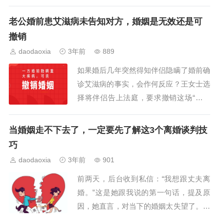
案件的基本原则。法院在判断夫妻感情是
否破裂时，会从多个方面进行分析，包括
老公婚前患艾滋病未告知对方，婚姻是无效还是可
婚姻基础、婚后感情、离婚原因、夫妻关
撤销
系现状、有无和好可能等综合方面进行分
daodaoxia
3年前
889
析。《民法典》第1079条规定，夫妻一方
如果婚后几年突然得知伴侣隐瞒了婚前确
要求离婚...
诊艾滋病的事实，会作何反应？王女士选
择将伴侣告上法庭，要求撤销这场“骗来
的”婚姻。她的诉请能否得到支持？近
日，上海市松江区首例适用民法典撤销婚
当婚姻走不下去了，一定要先了解这3个离婚谈判技
姻的案件，判了。 案情回顾王某与李某
巧
认识不久便陷入热恋，2018年5月两人登
daodaoxia
3年前
901
记结婚，婚后数年未生育子女。2021年1
前两天，后台收到私信：“我想跟丈夫离
2月，...
婚。”这是她跟我说的第一句话，提及原
因，她直言，对当下的婚姻太失望了。她