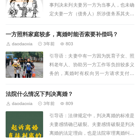
事判决未列夫妻另一方为当事人，也未确
定夫妻一方（债务人）所涉债务系其夫妻
共同债务，人民法院不得查封和执行夫妻
另一方的个人财产。中华人民共和国最高
一方照料家庭较多，离婚时能否索要补偿吗？
人民法院民 事 裁 定 书（2019）最高法
daodaoxia
3年前
803
民申1230号再审申请人（一审被告、二审
引导语：夫妻中有一方因为抚育子女、照
上诉人）：厉明法，男，1949年出生...
料老年人、协助另一方工作等负担较多义
务的，离婚时有权向另一方请求支付补
偿。现实生活中，有不少女性婚后为照顾
家庭，放弃事业成为一名“全职太太”，天
法院什么情况下判决离婚？
天围着孩子、家务转，逐渐与社会脱节。
daodaoxia
3年前
809
当夫妻感情破裂选择离婚，再重新投入社
引导语：法律规定中，判决离婚的标准是
会工作可能面临就业困难或者只能获得较
夫妻感情确已破裂。夫妻感情破裂是判决
低的收入，这...
离婚的法定理由，也是法院审理离婚纠纷