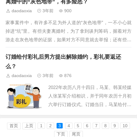
离婚中的“灰色地带”，有多险恶？
养，小张自离婚后每月支付女儿生活费60
daodaoxia
3年前
900
00元，学费、医疗费、保险费另行支付。
家事案件中，有许多不足为外人道的“灰色地带”，一不小心就
离婚后，2019年8月7日，小张与他人登...
掉进“坑”里。有些夫妻离婚时，为了拿到谈判筹码，握着对方
游走在灰色地带的证据，如果对方不同意就去举报；还有些夫
妻，说是为了表现诚意，结婚时在房产证上加了女方和女方父
订婚给付彩礼后男方提出解除婚约，彩礼要返还
母名字，但因当时没有约定每个人有多少份额，离婚时没分到
多少；更有的还没离婚，便开...
么？
daodaoxia
3年前
876
2022年农历八月十四日，马某、韩某经媒
人张某军介绍相识，并于同年农历十月初
六举行订婚仪式。订婚当日，马某给付韩
某彩礼礼金188000元，韩某回礼20000
元。后双方因琐事发生争执，马某提出解
首页
上页
1
2
3
4
5
6
7
8
9
10
除婚约，韩某以男方先提出悔婚为由拒不
下页
尾页