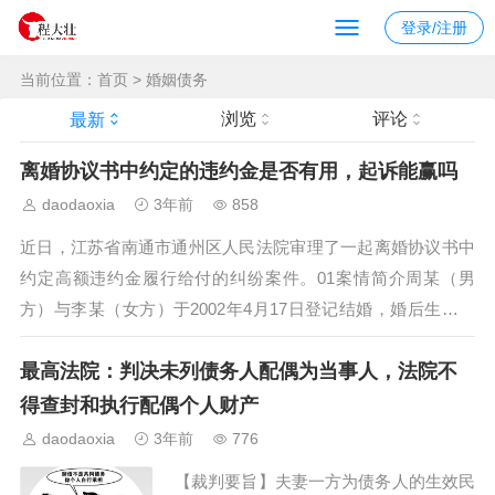
登录/注册
当前位置：
首页
>
婚姻债务
浏览
评论
最新
离婚协议书中约定的违约金是否有用，起诉能赢吗
daodaoxia
3年前
858
近日，江苏省南通市通州区人民法院审理了一起离婚协议书中
约定高额违约金履行给付的纠纷案件。01案情简介周某（男
方）与李某（女方）于2002年4月17日登记结婚，婚后生育一
女。2019年11月18日，二人在民政局协议离婚。双方签订离婚
最高法院：判决未列债务人配偶为当事人，法院不
协议书，约定：夫妻共同存款80万元中的30万元归男方所有，
40万元归女...
得查封和执行配偶个人财产
daodaoxia
3年前
776
【裁判要旨】夫妻一方为债务人的生效民