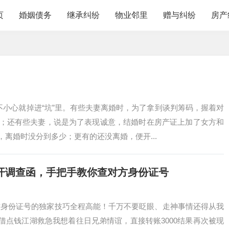
页
婚姻债务
继承纠纷
物业邻里
赠与纠纷
房产
不小心就掉进“坑”里。有些夫妻离婚时，为了拿到谈判筹码，握着对
；还有些夫妻，说是为了表现诚意，结婚时在房产证上加了女方和
离婚时没分到多少；更有的还没离婚，便开...
开调查函，手把手教你查对方身份证号
方身份证号的独家技巧全程高能！千万不要眨眼、走神事情还得从我
友让我借点钱江湖救急我想着往日兄弟情谊，直接转账3000结果再次被现