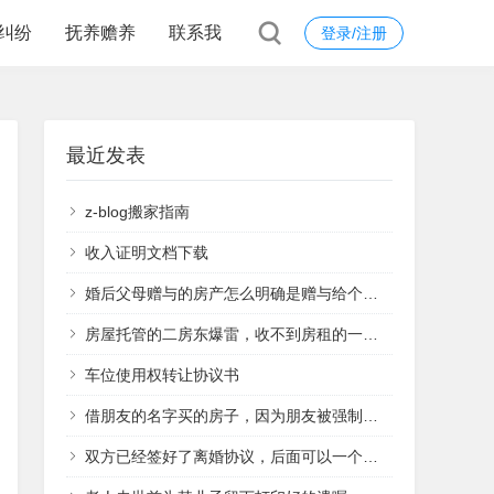
纠纷
抚养赡养
联系我
登录/注册
最近发表
z-blog搬家指南
收入证明文档下载
婚后父母赠与的房产怎么明确是赠与给个人的呢
房屋托管的二房东爆雷，收不到房租的一手原房东断水、砸锁逼我退租，我该怎么办？
车位使用权转让协议书
借朋友的名字买的房子，因为朋友被强制执行，现在怎么保住我的房子？
双方已经签好了离婚协议，后面可以一个人去办理离婚手续吗？