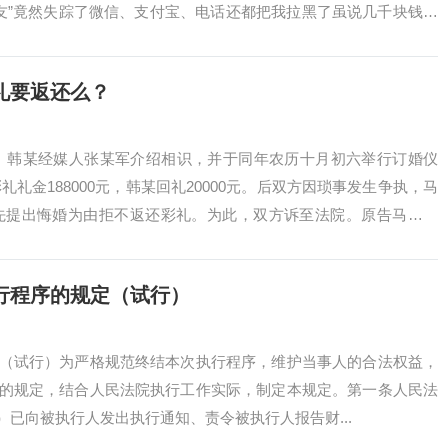
友”竟然失踪了微信、支付宝、电话还都把我拉黑了虽说几千块钱看
礼要返还么？
某、韩某经媒人张某军介绍相识，并于同年农历十月初六举行订婚仪
礼金188000元，韩某回礼20000元。后双方因琐事发生争执，马
先提出悔婚为由拒不返还彩礼。为此，双方诉至法院。原告马某认
登...
行程序的规定（试行）
（试行）为严格规范终结本次执行程序，维护当事人的合法权益，
的规定，结合人民法院执行工作实际，制定本规定。第一条人民法
已向被执行人发出执行通知、责令被执行人报告财...