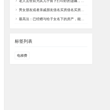
老人去世前为其儿子留下打印好的遗嘱，法院为何判决遗嘱无效？
男女朋友或者亲戚朋友借名买房借名买房可能面临哪些风险？
最高法：已经赠与给子女名下的房产，能用于偿还父母的债务吗？
标签列表
电梯费