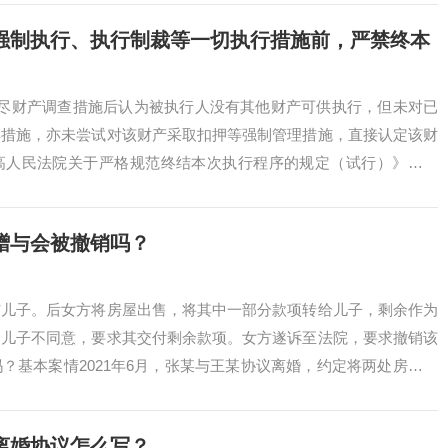
强制执行、执行制裁等一切执行措施前，严禁终本
穷尽财产调查措施后认为被执行人没有其他财产可供执行，但未对已
卖措施，亦未尝试对该财产采取扣押等强制管理措施，直接认定该财
高人民法院关于严格规范终结本次执行程序的规定（试行）》第一
得裁定终结本...
赠与会被撤销吗？
与儿子。后女方将房屋出售，将其中一部分款项转给儿子，剩余作为
和儿子不同意，要求其交付剩余款项。女方遂诉至法院，要求撤销该
？基本案情2021年6月，张某与王某协议离婚，约定将两处房屋赠
获得房款...
离婚协议怎么写？