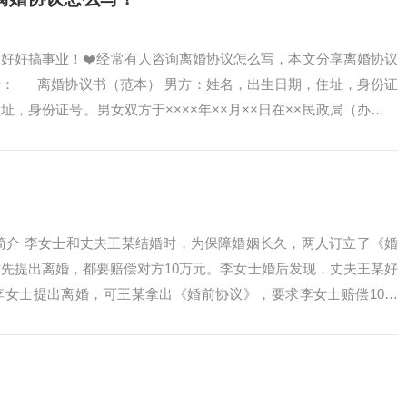
好好搞事业！❤️经常有人咨询离婚协议怎么写，本文分享离婚协议
考： 离婚协议书（范本） 男方：姓名，出生日期，住址，身份证
，身份证号。男女双方于××××年××月××日在××民政局（办）办
简介 李女士和丈夫王某结婚时，为保障婚姻长久，两人订立了《婚
先提出离婚，都要赔偿对方10万元。李女士婚后发现，丈夫王某好
李女士提出离婚，可王某拿出《婚前协议》，要求李女士赔偿10万
是否一定...