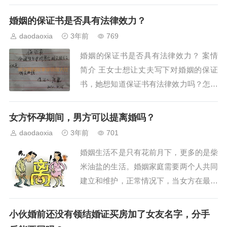
押无效。但其他共有人知道或应该知道而
未提出异议的视为同意，抵押有效。夫妻
婚姻的保证书是否具有法律效力？
一方对房屋登记在其配偶一人名下并由其
daodaoxia
3年前
769
控制、支配和使用采取默认态度的，依法
婚姻的保证书是否具有法律效力？ 案情
应推定其对配偶将该房屋抵押知情或应当
简介 王女士想让丈夫写下对婚姻的保证
知情。据此，...
书，她想知道保证书有法律效力吗？怎么
写保证书才具有法律效力？ 律师说法 在
实践中，保证书一般是在夫妻一方出现过
女方怀孕期间，男方可以提离婚吗？
错的情况下，由过错一方出具给另外一方
daodaoxia
3年前
701
的。 它的意义在于：第一，保证书中可
婚姻生活不是只有花前月下，更多的是柴
以明确一方的过错事实，如什么时间发生
米油盐的生活。婚姻家庭需要两个人共同
了什么事情...
建立和维护，正常情况下，当女方在最为
需要关心和理解的时候，男方却提出了离
婚，这无疑是对女方的一种伤害和打击，
小伙婚前还没有领结婚证买房加了女友名字，分手
也是对家庭和孩子的极不负责任。女方在