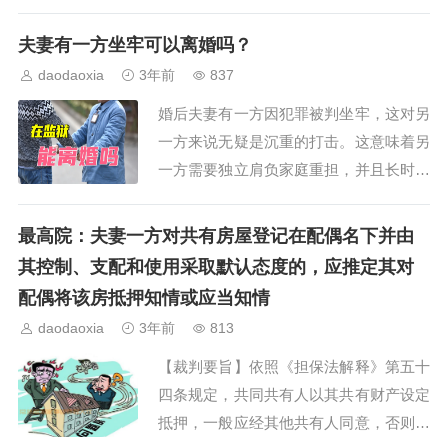
（男）与罗某（女）登记结婚。2012年6
月，两人生育儿子小谢（化名）。2017
夫妻有一方坐牢可以离婚吗？
年，父亲谢某与母亲罗某协议离婚，约定
daodaoxia
3年前
837
5岁儿子小谢的抚养权归母亲罗某，并协
婚后夫妻有一方因犯罪被判坐牢，这对另
定母亲罗某处理名下某房产时不得影响小
一方来说无疑是沉重的打击。这意味着另
谢学...
一方需要独立肩负家庭重担，并且长时间
的分离可能会导致双方在情感上产生隔
阂，进而对这段婚姻关系的持续产生怀
最高院：夫妻一方对共有房屋登记在配偶名下并由
疑，甚至对未来失去信心，最终导致夫妻
其控制、支配和使用采取默认态度的，应推定其对
感情破裂。在我国，离婚的方式有协议离
配偶将该房抵押知情或应当知情
婚和诉讼离婚两种。如果选择协议离婚，
daodaoxia
3年前
813
有两种办法是可以...
【裁判要旨】依照《担保法解释》第五十
四条规定，共同共有人以其共有财产设定
抵押，一般应经其他共有人同意，否则抵