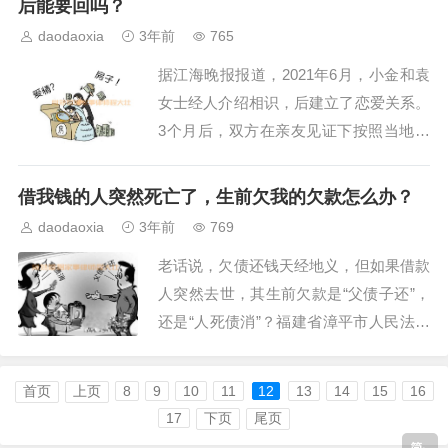
后能要回吗？
怀孕期间、分娩后1年内或者终止妊娠后6
daodaoxia
3年前
765
个月内，身体和心理都需要得到充分的恢
据江海晚报报道，2021年6月，小金和袁
复和照顾。...
女士经人介绍相识，后建立了恋爱关系。
3个月后，双方在亲友见证下按照当地风
俗举行了订婚仪式。订婚当日，小金家庭
和南通某房地房开发公司签订《商品房买
借我钱的人突然死亡了，生前欠我的欠款怎么办？
卖合同》一份，在南通主城区购买了一套
daodaoxia
3年前
769
总价款336万元的商品房作为两人的婚
老话说，欠债还钱天经地义，但如果借款
房，小金的父母向房地产开发公司支付购
人突然去世，其生前欠款是“父债子还”，
房首付款...
还是“人死债消”？福建省漳平市人民法院
审结一起「借款纠纷」责任案，判决继承
人以继承遗产的实际价值为限向债权人偿
首页
上页
8
9
10
11
12
13
14
15
16
还借款30000元。PART 1案况回顾王某与
17
下页
尾页
陈某系同事关系，2021年8月，王某向陈