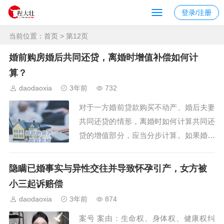
登录/注册
当前位置：
首页
> 第12页
婚前购房婚后共同还贷，离婚时增值补偿如何计
算？
daodaoxia
3年前
732
对于一方婚前贷款购买不动产、婚后夫妻
共同还贷的情形，离婚时如何计算共同还
贷的增值部分，应当分步计算。如果婚前
夫妻一方与他人共有房产，那么离婚时应
考虑其他共有人对增值部分也享有份额，
隐瞒已婚事实与异性交往并导致怀孕引产，女方被
从而降低夫妻另一方的增值补偿份额。
小三起诉赔偿
《最高人民法院关于适用〈民法典〉婚姻
daodaoxia
3年前
874
家庭编的解释（一）》第七十八条规定：
案号 案由：生命权、身体权、健康权纠
夫妻一方婚前签...