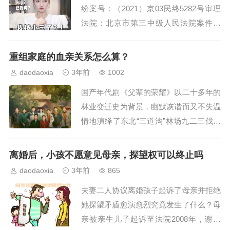
纷案号：（2021）京03民终5282号审理
法院：北京市第三中级人民法院案件类
型：民事文书类型：判决书裁判日期：20
21-03-30审理程序：二审数据来源：普通
重组家庭的血亲关系怎么算？
案例（案例来源于裁判文书网，均为化
daodaoxia
3年前
1002
名）一审诉讼请求 甲女向一审法院起诉
国产年代剧《父辈的荣耀》以二十多年的
请求:1.判令乙男赔偿甲女医疗费4...
林业变迁史为背景，幽默诙谐而又不失温
情地演绎了东北“三道沟”林场九二三伐木
队长顾长山一家不依赖血缘关系但却情谊
深厚的家庭故事，在浓厚的东北生活气息
离婚后，小孩不愿意见母亲，探望权可以终止吗
里，展现了个人命运轨迹与时代价值相融
daodaoxia
3年前
865
合中，几辈林业人的坚韧品质与精神传
夫妻二人协议离婚孩子起诉了母亲并拒绝
承。下面，就让我们跟随《父辈的荣耀》
她探望矛盾愈演愈烈究竟发生了什么？母
来看看这时代...
亲被亲生儿子起诉至法院2008年，谢某