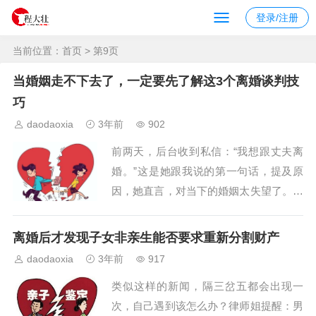
登录/注册
当前位置：
首页
> 第9页
当婚姻走不下去了，一定要先了解这3个离婚谈判技
巧
daodaoxia
3年前
902
前两天，后台收到私信：“我想跟丈夫离
婚。”这是她跟我说的第一句话，提及原
因，她直言，对当下的婚姻太失望了。她
说，丈夫经常加班晚归，就算准点下班，
大部分时间都是躺在沙发上玩手机。家里
离婚后才发现子女非亲生能否要求重新分割财产
家外，几乎都是她操持：一家三口的吃穿
daodaoxia
3年前
917
用度、家里的人情来往，以及大大小小的
类似这样的新闻，隔三岔五都会出现一
家务事......有时跟丈夫抱怨几句，他还会
次，自己遇到该怎么办？律师姐提醒：男
嫌她...