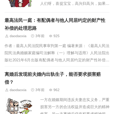
人们呀，喜提宝宝，高兴归高兴，如果自
己感觉不对劲，悄摸摸去做一次亲子鉴
定，对大家都好。真实判例，当然自己别
最高法民一庭：有配偶者与他人同居约定的财产性
千万对号入座，有着同样倒霉经历的不止
补偿的处理思路
你一个，别把自己当特殊当例外。重要的
daodaoxia
3年前
925
是遇到这样的问题该怎么解决?基本事
作者：最高人民法院民事审判第一庭 编著来源：《最高人民法
实：双方结婚，后生...
院民法典婚姻家庭编司法解释（一）理解与适用》人民法院出
版社2021年6月出版有配偶者与他人同居约定的财产性补偿的
处理思路。有配偶者与他人同居，可以分为—方有配偶而另一
离婚后发现前夫婚内出轨生子，能否要求损害赔
方无配偶以及双方均有配偶两种情况。现实生活中，这种同居
关系在不断形成的同时也在...
偿？
daodaoxia
3年前
962
一方在婚姻期间违反夫妻忠实义务，严重
损害另一方的合法权益并造成巨大的精神
伤害，另一方离婚后仍有权要求精神损害