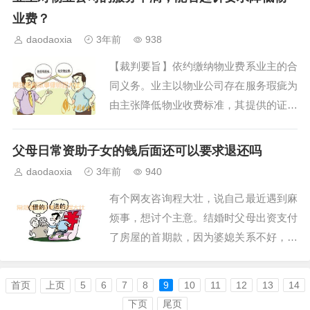
后签订协议，约定若日后离婚，妻子李某
业费？
需偿还王某彩礼及支付的女儿学杂费。后
daodaoxia
3年前
938
王某以夫妻感情破裂为由起诉离婚，要求
【裁判要旨】依约缴纳物业费系业主的合
李某偿...
同义务。业主以物业公司存在服务瑕疵为
由主张降低物业收费标准，其提供的证据
虽然可以反映出物业公司在物业服务过程
中有一定瑕疵，但均属于一般性瑕疵，并
父母日常资助子女的钱后面还可以要求退还吗
不构成重大违约，且对物业服务是否满
daodaoxia
3年前
940
意，取决于个人主观认知，不能因个别业
有个网友咨询程大壮，说自己最近遇到麻
主的感受在个案中降低本小区的物业费标
烦事，想讨个主意。结婚时父母出资支付
准，该事项应由...
了房屋的首期款，因为婆媳关系不好，现
在父母要求其把房屋的首期款退还给他
们，否则法庭见。妻子的意思是把房子卖
首页
上页
5
6
7
8
9
10
11
12
13
14
掉，然后把首付款还给公婆，然后大家都
下页
尾页