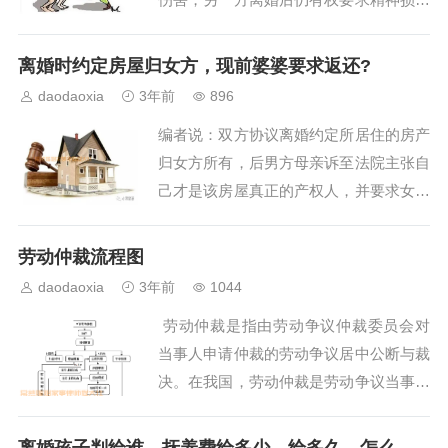
赔偿。一、基本案情小张、小丽于2019年
7月25日协议离婚，双方之女由小丽抚
离婚时约定房屋归女方，现前婆婆要求返还?
养，小张自离婚后每月支付女儿生活费60
daodaoxia
3年前
896
00元，学费、医疗费、保险费另行支付。
编者说：双方协议离婚约定所居住的房产
离婚后，2019年8月7日，小张与他人登...
归女方所有，后男方母亲诉至法院主张自
己才是该房屋真正的产权人，并要求女方
返还房屋并支付房屋占有费。女方在返还
房屋后要求前夫承担违约责任，会获得法
劳动仲裁流程图
院的支持吗？1基本案情王小姐与李先生
daodaoxia
3年前
1044
原系夫妻关系，双方于2019年8月1日签
劳动仲裁是指由劳动争议仲裁委员会对
订《离婚协议书》，约定位于广州市南沙
当事人申请仲裁的劳动争议居中公断与裁
区某公寓...
决。在我国，劳动仲裁是劳动争议当事人
向人民法院提起诉讼的必经程序。按照
《劳动法》规定，提起劳动仲裁的一方应