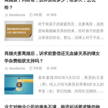
离婚孩子判给谁，抚养费给多少，给多久，怎么
在劳动争议发生之日起60日内向劳动争议
给？
仲裁委员会提出书面申请。除非当事人是
daodaoxia
3年前
955
因不可抗力或有其他正当理由，否则超过
对于有孩子的家庭而言，夫妻离异，虽然
法律规定的申...
意味着婚姻关系的结束，但对孩子的抚养
义务依旧存在。那么，法律上对于子女抚
养权问题是如何规定的？孩子的抚养费又
该如何计算？让我们结合真实案例一起来
再婚夫妻离婚后，诉求前妻偿还无血缘关系的继女
了解吧↓案情简介王某和吴某结婚后因产
学杂费能获支持吗？
生矛盾，无法调和，最终向法院起诉离
daodaoxia
3年前
938
婚。2020年3月，法院准予双方离婚，12
基本案情2021年3月22日，离异的王某
周岁的吴...
（男）经人介绍与离异后带着8岁女儿的
李某（女）登记结婚。共同生活期间，王
某为继女支付学杂费1.5万元。婚后没多
久，两人因孩子问题产生矛盾，双方协商
业主对物业公司的服务不满，能否起诉要求降低物